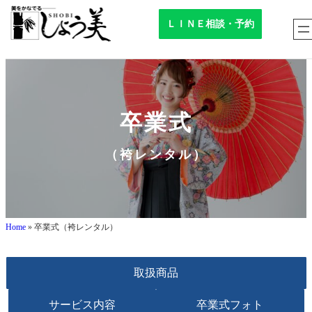
内
ＬＩＮＥ相談・予約
容
を
ス
キ
ッ
プ
卒業式
（袴レンタル）
Home
»
卒業式（袴レンタル）
取扱商品
サービス内容
卒業式フォト