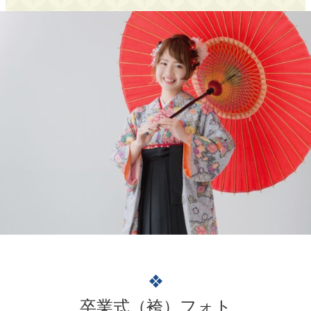
❖
卒業式（袴）フォト